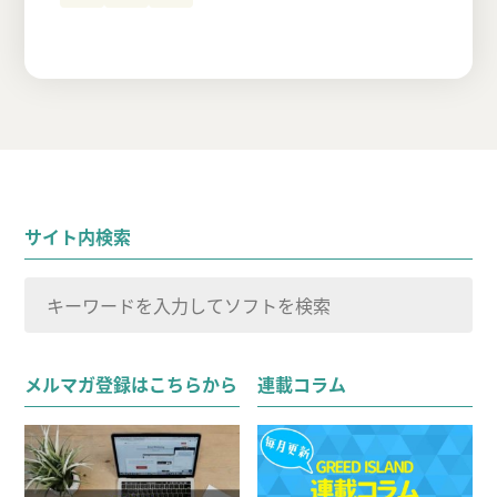
サイト内検索
検
索
検索
対
メルマガ登録はこちらから
連載コラム
象: