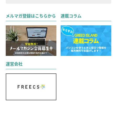
索
検索
対
メルマガ登録はこちらから
連載コラム
象:
運営会社