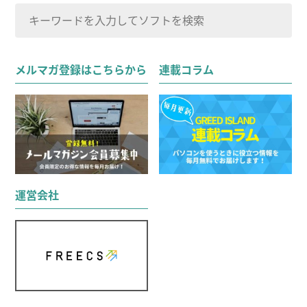
検
索
検索
対
メルマガ登録はこちらから
連載コラム
象:
運営会社