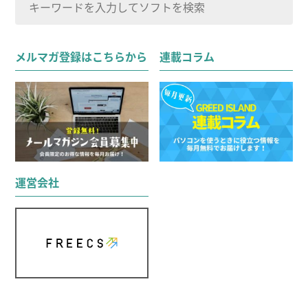
索
検索
対
メルマガ登録はこちらから
連載コラム
象:
運営会社