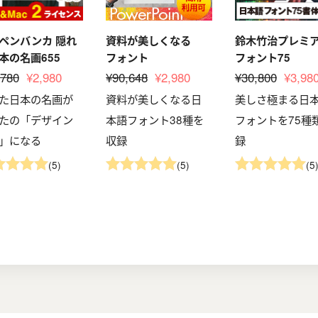
ペンバンカ 隠れ
資料が美しくなる
鈴木竹治プレミ
本の名画655
フォント
フォント75
,780
¥2,980
¥90,648
¥2,980
¥30,800
¥3,98
た日本の名画が
資料が美しくなる日
美しさ極まる日
たの「デザイン
本語フォント38種を
フォントを75種
」になる
収録
録
(5)
(5)
(5