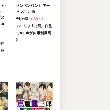
ーティ
センペンバンカ アー
た
トラボ 北斎
ポス
¥4,980
¥2,970
ショ
すべての「北斎」作品
1,383点が商用利用可
能
が自
で甦
ド