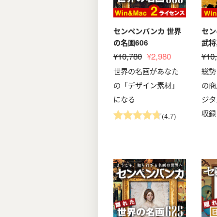
センペンバンカ 世界
セン
の名画606
武将
¥10,780
¥2,980
¥10
世界の名画があなた
総勢
の「デザイン素材」
の商
になる
ジタ
収録
(4.7)