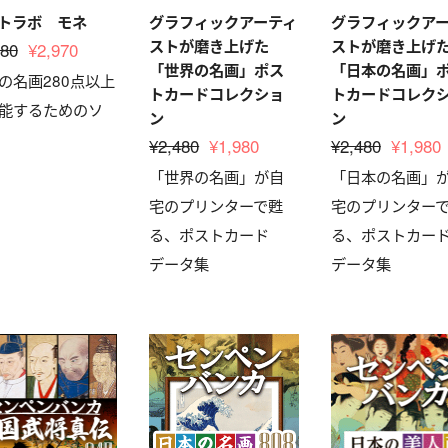
トラボ モネ
グラフィックアーティ
グラフィックア
ストが磨き上げた
ストが磨き上げ
980
¥2,970
「世界の名画」ポス
「日本の名画」
の名画280点以上
トカードコレクショ
トカードコレク
能するためのソ
ン
ン
¥2,480
¥1,980
¥2,480
¥1,980
「世界の名画」が自
「日本の名画」
宅のプリンターで甦
宅のプリンター
る、ポストカード
る、ポストカー
データ集
データ集