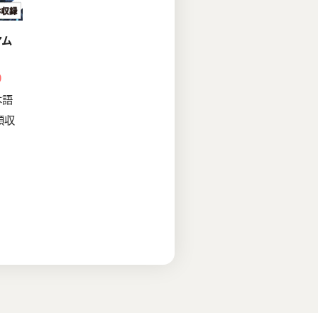
アム
0
本語
類収
)