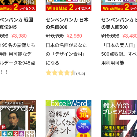
ペンバンカ 戦国
センペンバンカ 日本
センペンバンカ 
真伝945
の名画808
の美人画500
,800
¥3,980
¥10,780
¥2,980
¥10,800
¥3,48
195名の豪傑たち
日本の名画があなた
「日本の美人画
用利用可能なデ
の「デザイン素材」
500点収録。す
ルデータを945点
になる
用利用可能
！！
(4.5)