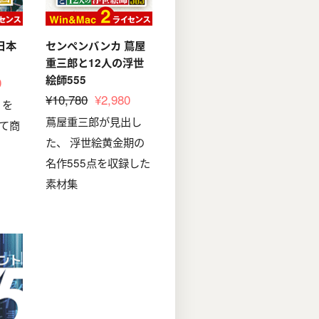
日本
センペンバンカ 蔦屋
重三郎と12人の浮世
絵師555
0
¥10,780
¥2,980
」を
蔦屋重三郎が見出し
べて商
た、 浮世絵黄金期の
名作555点を収録した
素材集