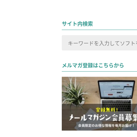
サイト内検索
検
索
検索
対
メルマガ登録はこちらから
象: