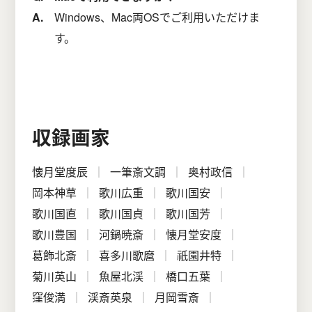
Windows、Mac両OSでご利用いただけま
す。
収録画家
懐月堂度辰
一筆斎文調
奥村政信
岡本神草
歌川広重
歌川国安
歌川国直
歌川国貞
歌川国芳
歌川豊国
河鍋暁斎
懐月堂安度
葛飾北斎
喜多川歌麿
祇園井特
菊川英山
魚屋北渓
橋口五葉
窪俊満
渓斎英泉
月岡雪斎