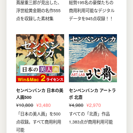
蔦屋重三郎が見出した、
総勢195名の豪傑たちの
浮世絵黄金期の名作555
商用利用可能なデジタル
点を収録した素材集
データを945点収録！！
センペンバンカ 日本の美
センペンバンカ アートラ
人画500
ボ 北斎
¥10,800
¥3,480
¥4,980
¥2,970
「日本の美人画」を500
すべての「北斎」作品
点収録。すべて商用利用
1,383点が商用利用可能
可能