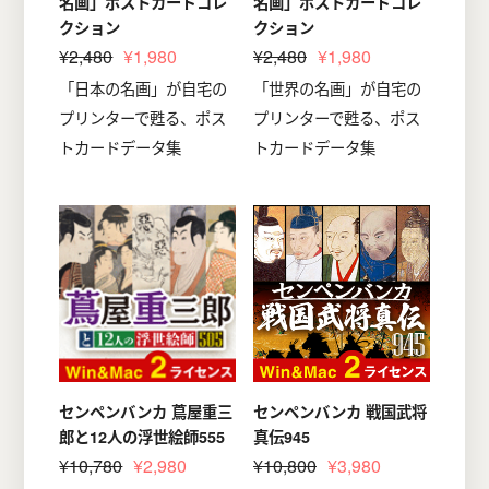
名画」ポストカードコレ
名画」ポストカードコレ
クション
クション
¥2,480
¥1,980
¥2,480
¥1,980
「日本の名画」が自宅の
「世界の名画」が自宅の
プリンターで甦る、ポス
プリンターで甦る、ポス
トカードデータ集
トカードデータ集
センペンバンカ 蔦屋重三
センペンバンカ 戦国武将
郎と12人の浮世絵師555
真伝945
¥10,780
¥2,980
¥10,800
¥3,980