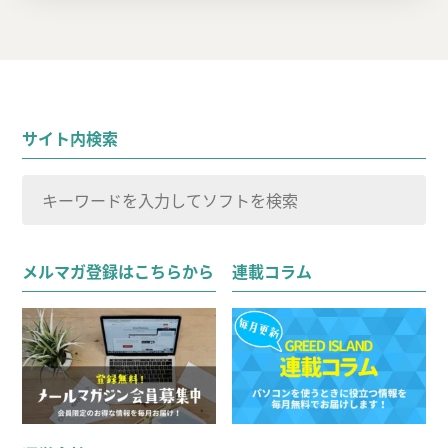
サイト内検索
検
索
検索
対
メルマガ登録はこちらから
連載コラム
象: