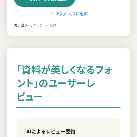
格
価
は
格
お気に入りに追加
¥90,648
は
カテゴリー:
フォント・素材
で
¥2,980
し
で
た。
す。
「資料が美しくなるフォ
ント」のユーザーレ
ビュー
AIによるレビュー要約