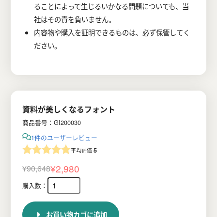
ることによって生じるいかなる問題についても、当
社はその責を負いません。
内容物や購入を証明できるものは、必ず保管してく
ださい。
資料が美しくなるフォント
商品番号：GI200030
1件のユーザーレビュー
5
平均評価
¥
2,980
¥
90,648
元
現
の
在
価
の
お買い物カゴに追加