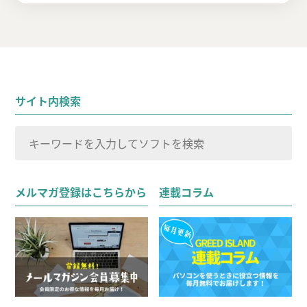
サイト内検索
検
索
検索
対
メルマガ登録はこちらから
連載コラム
象: