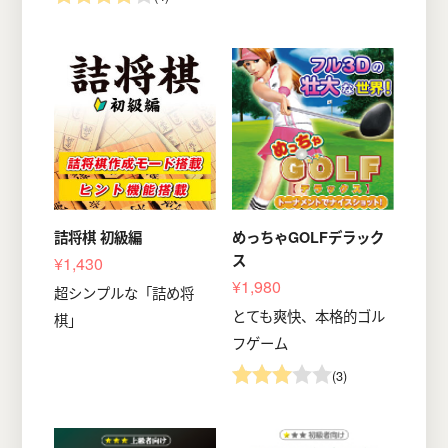
詰将棋 初級編
めっちゃGOLFデラック
ス
¥1,430
¥1,980
超シンプルな「詰め将
とても爽快、本格的ゴル
棋」
フゲーム
(3)