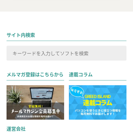
サイト内検索
検
索
検索
対
メルマガ登録はこちらから
連載コラム
象:
運営会社