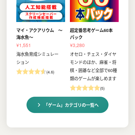
マイ・アクアリウム ～
超定番思考ゲーム60本
海水魚～
パック
¥1,551
¥3,280
海水魚育成シミュレー
オセロ・チェス・ダイヤ
ション
モンドのほか、麻雀・将
棋・囲碁など全部で60種
(4.6)
類のゲームが楽しめます
(5)
「ゲーム」カテゴリの一覧へ