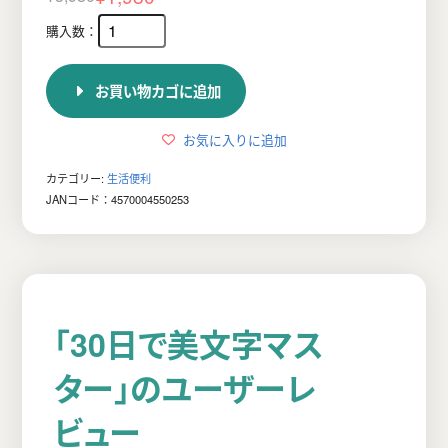
元
現
の
在
価
の
お買い物カゴに追加
格
価
は
格
お気に入りに追加
¥3,980
は
カテゴリー:
生活便利
で
¥1,980
JANコード：4570004550253
し
で
た。
す。
「30日で美文字マス
ター」のユーザーレ
ビュー