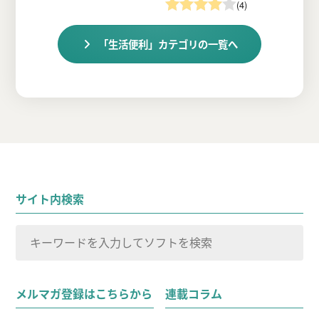
(4)
「生活便利」カテゴリの一覧へ
サイト内検索
検
索
検索
対
メルマガ登録はこちらから
連載コラム
象: