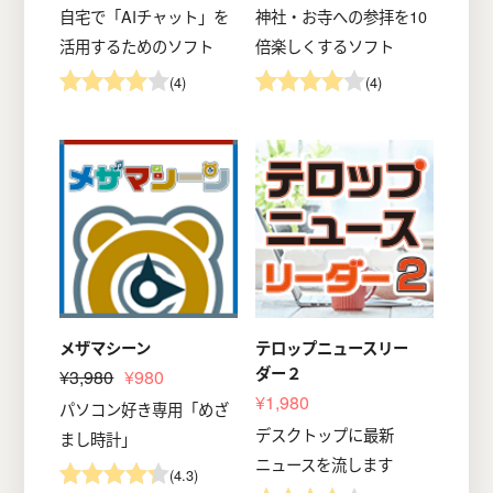
自宅で「AIチャット」を
神社・お寺への参拝を10
活用するためのソフト
倍楽しくするソフト
(4)
(4)
メザマシーン
テロップニュースリー
ダー２
¥3,980
¥980
¥1,980
パソコン好き専用「めざ
デスクトップに最新
まし時計」
ニュースを流します
(4.3)