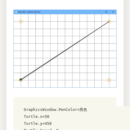
GraphicsWindow.PenColor=黒色 

Turtle.x=50 

Turtle.y=450 
