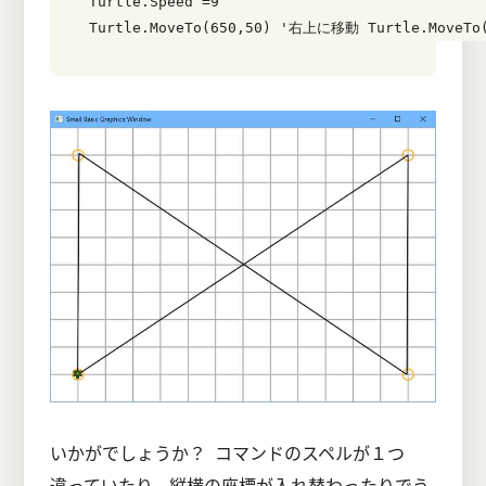
Turtle.Speed =9 

Turtle.MoveTo(650,50) '右上に移動 Turtle.MoveT
いかがでしょうか？ コマンドのスペルが１つ
違っていたり、縦横の座標が入れ替わったりでう