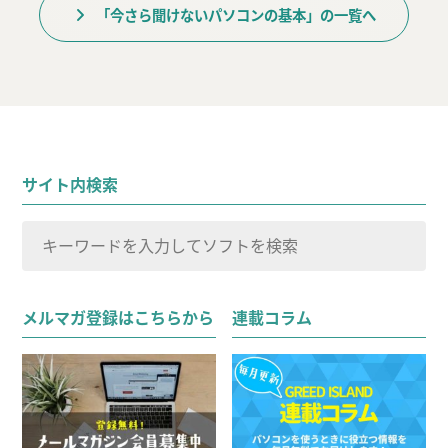
「今さら聞けないパソコンの基本」の一覧へ
サイト内検索
検
索
検索
対
メルマガ登録はこちらから
連載コラム
象: