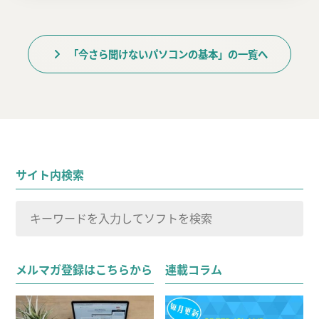
「今さら聞けないパソコンの基本」の一覧へ
サイト内検索
検
索
検索
対
メルマガ登録はこちらから
連載コラム
象: