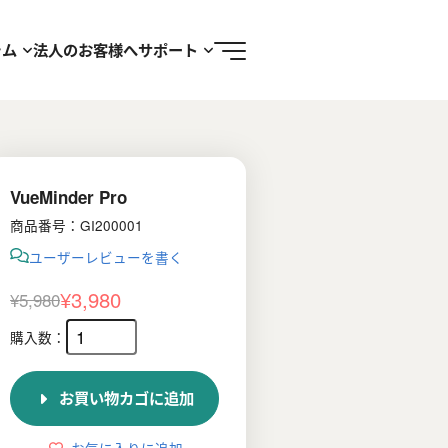
ラム
法人のお客様へ
サポート
VueMinder Pro
商品番号：GI200001
ユーザーレビューを書く
¥
3,980
¥
5,980
元
現
の
在
価
の
お買い物カゴに追加
格
価
は
格