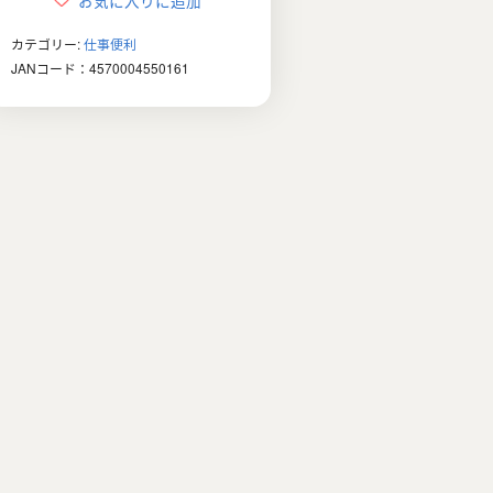
お気に入りに追加
¥5,980
は
カテゴリー:
仕事便利
で
¥3,980
JANコード：4570004550161
し
で
た。
す。