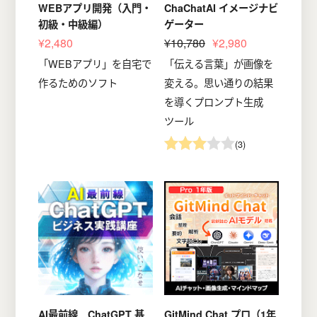
WEBアプリ開発（入門・
ChaChatAI イメージナビ
初級・中級編）
ゲーター
¥2,480
¥10,780
¥2,980
「WEBアプリ」を自宅で
「伝える言葉」が画像を
作るためのソフト
変える。思い通りの結果
を導くプロンプト生成
ツール
(3)
AI最前線 ChatGPT 基
GitMind Chat プロ（1年