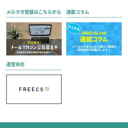
検索
対
メルマガ登録はこちらから
連載コラム
象:
運営会社