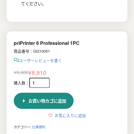
てください。
priPrinter 6 Professional 1PC
商品番号：GI210051
ユーザーレビューを書く
¥
8,910
¥
9,900
元
現
の
在
価
の
お買い物カゴに追加
格
価
は
格
お気に入りに追加
¥9,900
は
カテゴリー:
仕事便利
で
¥8,910