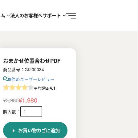
ラム
法人のお客様へ
サポート
おまかせ位置合わせPDF
商品番号：GI200034
8件のユーザーレビュー
4.1
平均評価
¥
1,980
¥
3,980
元
現
の
在
価
の
お買い物カゴに追加
格
価