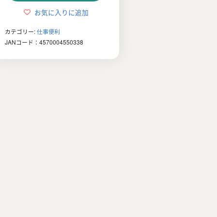
は
格
お気に入りに追加
¥3,980
は
カテゴリー:
仕事便利
で
¥1,980
JANコード：4570004550338
し
で
た。
す。