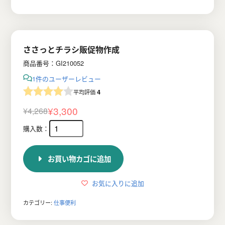
ささっとチラシ販促物作成
商品番号：GI210052
1件のユーザーレビュー
4
平均評価
¥
3,300
¥
4,268
元
現
の
在
価
の
お買い物カゴに追加
格
価
は
格
お気に入りに追加
¥4,268
は
カテゴリー:
仕事便利
で
¥3,300
し
で