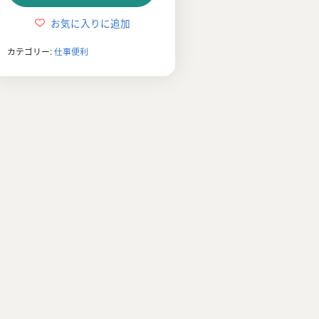
は
格
お気に入りに追加
¥10,780
は
カテゴリー:
仕事便利
で
¥3,980
し
で
た。
す。