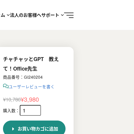
ラム
法人のお客様へ
サポート
チャチャッとGPT 教え
て！Office先生
商品番号：GI240204
ユーザーレビューを書く
¥
3,980
¥
10,780
元
現
の
在
価
の
お買い物カゴに追加
格
価