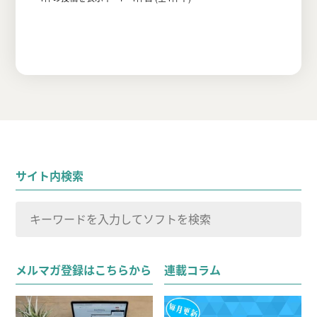
サイト内検索
検
索
検索
対
メルマガ登録はこちらから
連載コラム
象: