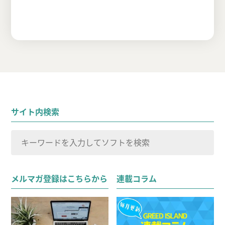
サイト内検索
検
索
検索
対
メルマガ登録はこちらから
連載コラム
象: