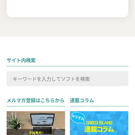
サイト内検索
検
索
検索
対
メルマガ登録はこちらから
連載コラム
象: