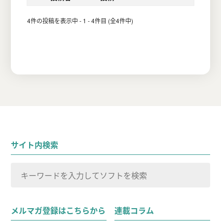
4件の投稿を表示中 - 1 - 4件目 (全4件中)
サイト内検索
検
索
検索
対
メルマガ登録はこちらから
連載コラム
象: