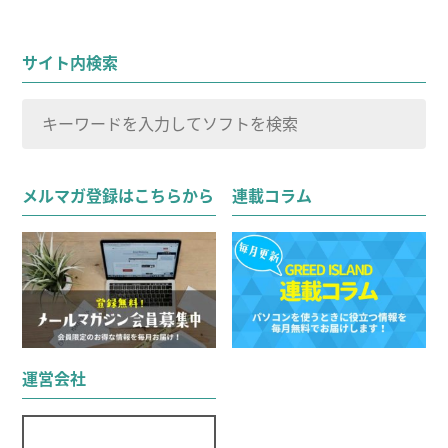
サイト内検索
検
索
検索
対
メルマガ登録はこちらから
連載コラム
象:
運営会社