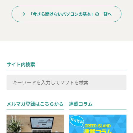
「今さら聞けないパソコンの基本」の一覧へ
サイト内検索
検
索
検索
対
メルマガ登録はこちらから
連載コラム
象: