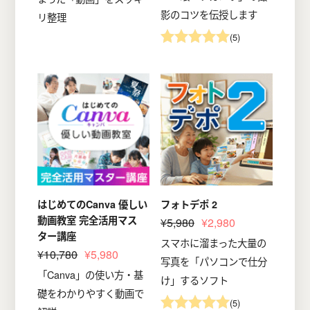
影のコツを伝授します
リ整理
(5)
はじめてのCanva 優しい
フォトデポ 2
動画教室 完全活用マス
¥5,980
¥2,980
ター講座
スマホに溜まった大量の
¥10,780
¥5,980
写真を「パソコンで仕分
「Canva」の使い方・基
け」するソフト
礎をわかりやすく動画で
(5)