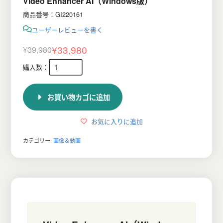
Video Enhancer AI（Windows版）
商品番号：GI220161
ユーザーレビューを書く
¥
33,980
¥
39,980
元
現
の
在
価
の
お買い物カゴに追加
格
価
は
格
お気に入りに追加
¥39,980
は
カテゴリー:
画像＆動画
で
¥33,980
し
で
た。
す。