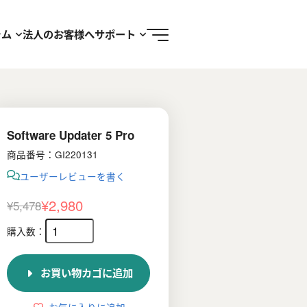
ラム
法人のお客様へ
サポート
Software Updater 5 Pro
商品番号：GI220131
ユーザーレビューを書く
¥
2,980
¥
5,478
元
現
の
在
価
の
お買い物カゴに追加
格
価
は
格