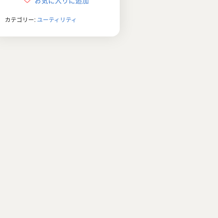
お気に入りに追加
¥5,478
は
カテゴリー:
ユーティリティ
で
¥2,980
し
で
た。
す。