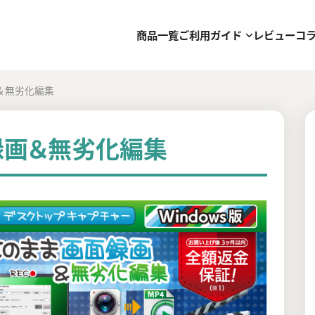
商品一覧
ご利用ガイド
レビュー
コ
＆無劣化編集
録画＆無劣化編集