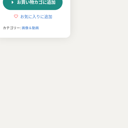
お買い物カゴに追加
格
価
は
格
お気に入りに追加
¥3,278
は
カテゴリー:
画像＆動画
で
¥1,980
し
で
た。
す。