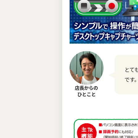
とて
です
店長からの
ひとこと