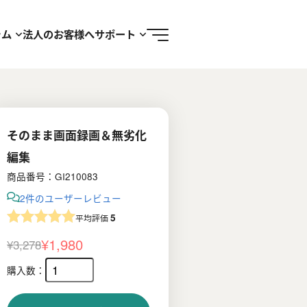
ラム
法人のお客様へ
サポート
そのまま画面録画＆無劣化
編集
商品番号：GI210083
2件のユーザーレビュー
5
平均評価
¥
1,980
¥
3,278
元
現
の
在
価
の