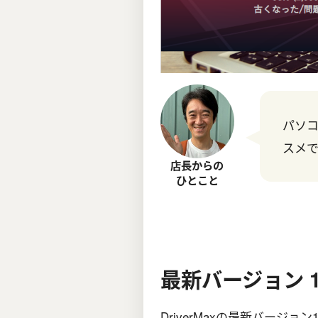
パソ
スメで
店長からの
ひとこと
最新バージョン 
DriverMaxの最新バージ