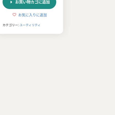
お買い物カゴに追加
格
価
は
格
お気に入りに追加
¥7,944
は
カテゴリー:
ユーティリティ
で
¥3,900
し
で
た。
す。