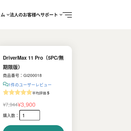
ラム
法人のお客様へ
サポート
DriverMax 11 Pro（5PC/無
期限版）
商品番号：GI200018
1件のユーザーレビュー
5
平均評価
¥
3,900
¥
7,944
元
現
の
在
価
の