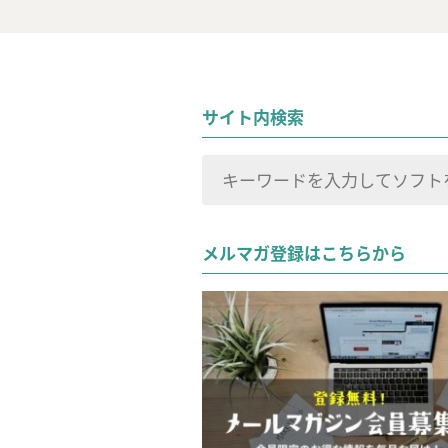
サイト内検索
検
索
検索
対
メルマガ登録はこちらから
象: