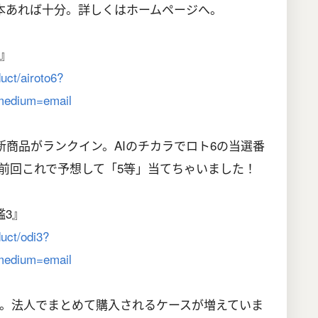
本あれば十分。詳しくはホームページへ。
6』
duct/airoto6?
edium=email
新商品がランクイン。AIのチカラでロト6の当選番
前回これで予想して「5等」当てちゃいました！
鑑3』
duct/odi3?
edium=email
プ。法人でまとめて購入されるケースが増えていま