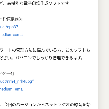
など、高機能な電子印鑑作成ソフトです。
ード備忘録3』
duct/opb3?
edium=email
ワードの管理方法に悩んでいる方、このソフトも
ださい。パソコンでしっかり管理できるはず。
ンター4』
oduct/nrh4_nrh4upg?
edium=email
ン。今回のバージョンからネットラジオの録音を始